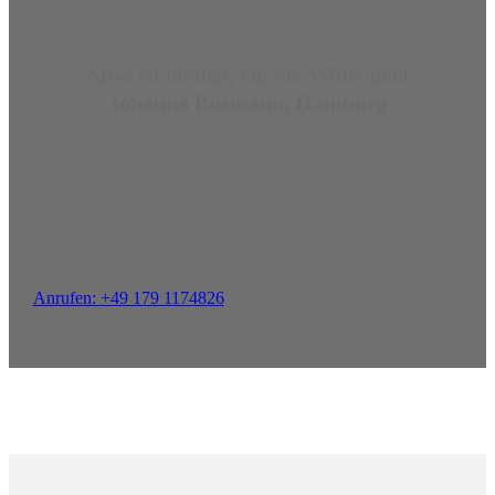
“Alles ist lernbar, nur der Wille nicht”
Johanna Busmann, Hamburg
Anrufen: +49 179 1174826