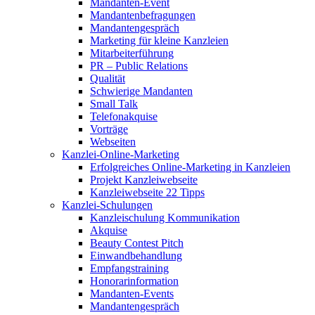
Mandanten-Event
Mandantenbefragungen
Mandantengespräch
Marketing für kleine Kanzleien
Mitarbeiterführung
PR – Public Relations
Qualität
Schwierige Mandanten
Small Talk
Telefonakquise
Vorträge
Webseiten
Kanzlei-Online-Marketing
Erfolgreiches Online-Marketing in Kanzleien
Projekt Kanzleiwebseite
Kanzleiwebseite 22 Tipps
Kanzlei-Schulungen
Kanzleischulung Kommunikation
Akquise
Beauty Contest Pitch
Einwandbehandlung
Empfangstraining
Honorarinformation
Mandanten-Events
Mandantengespräch