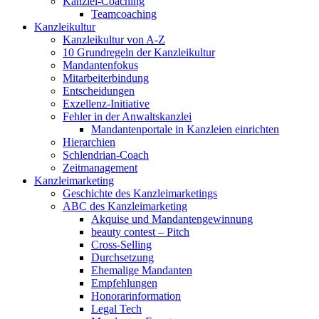
Kanzlei-Coaching
Teamcoaching
Kanzleikultur
Kanzleikultur von A-Z
10 Grundregeln der Kanzleikultur
Mandantenfokus
Mitarbeiterbindung
Entscheidungen
Exzellenz-Initiative
Fehler in der Anwaltskanzlei
Mandantenportale in Kanzleien einrichten
Hierarchien
Schlendrian-Coach
Zeitmanagement
Kanzleimarketing
Geschichte des Kanzleimarketings
ABC des Kanzleimarketing
Akquise und Mandantengewinnung
beauty contest – Pitch
Cross-Selling
Durchsetzung
Ehemalige Mandanten
Empfehlungen
Honorarinformation
Legal Tech