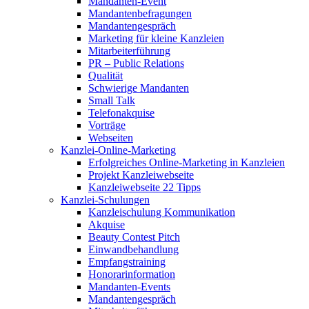
Mandanten-Event
Mandantenbefragungen
Mandantengespräch
Marketing für kleine Kanzleien
Mitarbeiterführung
PR – Public Relations
Qualität
Schwierige Mandanten
Small Talk
Telefonakquise
Vorträge
Webseiten
Kanzlei-Online-Marketing
Erfolgreiches Online-Marketing in Kanzleien
Projekt Kanzleiwebseite
Kanzleiwebseite 22 Tipps
Kanzlei-Schulungen
Kanzleischulung Kommunikation
Akquise
Beauty Contest Pitch
Einwandbehandlung
Empfangstraining
Honorarinformation
Mandanten-Events
Mandantengespräch