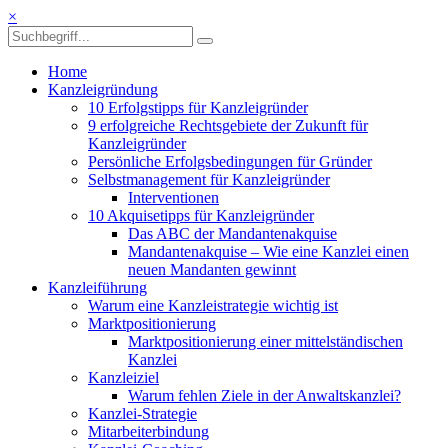
×
Home
Kanzleigründung
10 Erfolgstipps für Kanzleigründer
9 erfolgreiche Rechtsgebiete der Zukunft für
Kanzleigründer
Persönliche Erfolgsbedingungen für Gründer
Selbstmanagement für Kanzleigründer
Interventionen
10 Akquisetipps für Kanzleigründer
Das ABC der Mandantenakquise
Mandantenakquise – Wie eine Kanzlei einen
neuen Mandanten gewinnt
Kanzleiführung
Warum eine Kanzleistrategie wichtig ist
Marktpositionierung
Marktpositionierung einer mittelständischen
Kanzlei
Kanzleiziel
Warum fehlen Ziele in der Anwaltskanzlei?
Kanzlei-Strategie
Mitarbeiterbindung