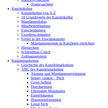
Teamcoaching
Kanzleikultur
Kanzleikultur von A-Z
10 Grundregeln der Kanzleikultur
Mandantenfokus
Mitarbeiterbindung
Entscheidungen
Exzellenz-Initiative
Fehler in der Anwaltskanzlei
Mandantenportale in Kanzleien einrichten
Hierarchien
Schlendrian-Coach
Zeitmanagement
Kanzleimarketing
Geschichte des Kanzleimarketings
ABC des Kanzleimarketing
Akquise und Mandantengewinnung
beauty contest – Pitch
Cross-Selling
Durchsetzung
Ehemalige Mandanten
Empfehlungen
Honorarinformation
Legal Tech