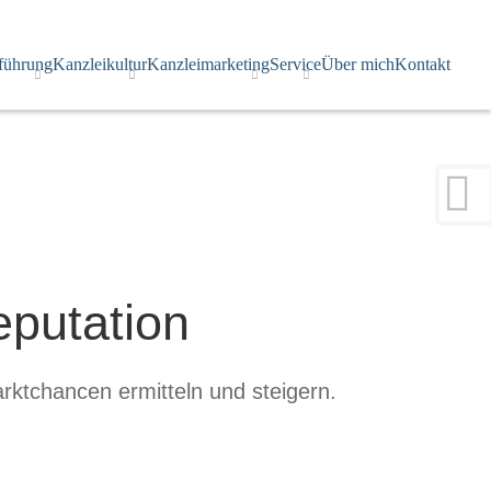
×
führung
Kanzleikultur
Kanzleimarketing
Service
Über mich
Kontakt
eputation
arktchancen ermitteln und steigern.