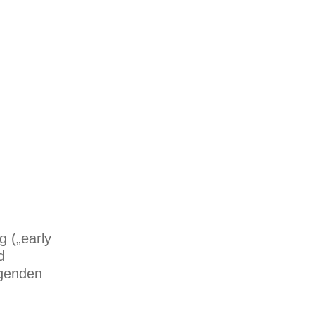
 („early
d
ngenden