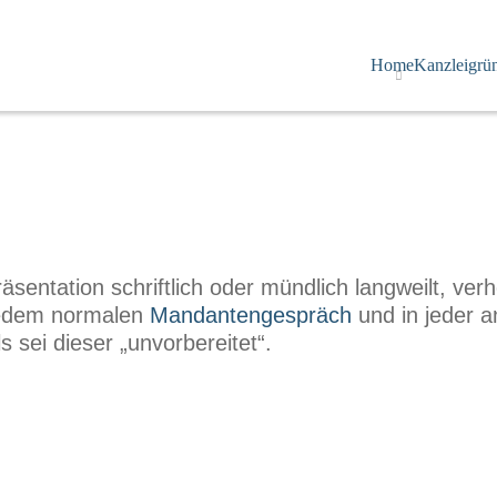
Home
Kanzleigrü
entation schriftlich oder mündlich langweilt, verh
jedem normalen
Mandantengespräch
und in jeder a
 sei dieser „unvorbereitet“.