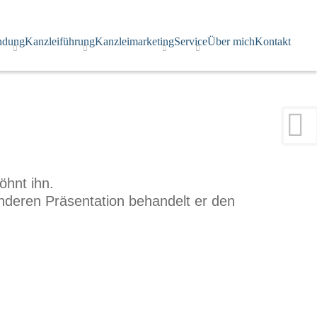
×
ndung
Kanzleiführung
Kanzleimarketing
Service
Über mich
Kontakt
öhnt ihn.
nderen Präsentation behandelt er den