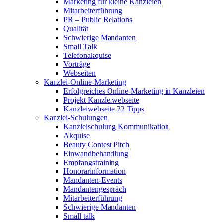
Marketing für kleine Kanzleien
Mitarbeiterführung
PR – Public Relations
Qualität
Schwierige Mandanten
Small Talk
Telefonakquise
Vorträge
Webseiten
Kanzlei-Online-Marketing
Erfolgreiches Online-Marketing in Kanzleien
Projekt Kanzleiwebseite
Kanzleiwebseite 22 Tipps
Kanzlei-Schulungen
Kanzleischulung Kommunikation
Akquise
Beauty Contest Pitch
Einwandbehandlung
Empfangstraining
Honorarinformation
Mandanten-Events
Mandantengespräch
Mitarbeiterführung
Schwierige Mandanten
Small talk