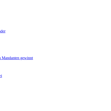
nder
en Mandanten gewinnt
ei