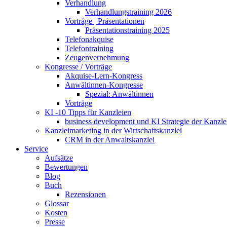
Verhandlung
Verhandlungstraining 2026
Vorträge | Präsentationen
Präsentationstraining 2025
Telefonakquise
Telefontraining
Zeugenvernehmung
Kongresse / Vorträge
Akquise-Lern-Kongress
Anwältinnen-Kongresse
Spezial: Anwältinnen
Vorträge
KI -10 Tipps für Kanzleien
business development und KI Strategie der Kanzle
Kanzleimarketing in der Wirtschaftskanzlei
CRM in der Anwaltskanzlei
Service
Aufsätze
Bewertungen
Blog
Buch
Rezensionen
Glossar
Kosten
Presse