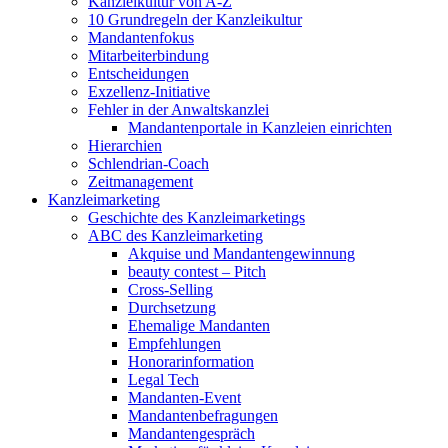
Kanzleikultur von A-Z
10 Grundregeln der Kanzleikultur
Mandantenfokus
Mitarbeiterbindung
Entscheidungen
Exzellenz-Initiative
Fehler in der Anwaltskanzlei
Mandantenportale in Kanzleien einrichten
Hierarchien
Schlendrian-Coach
Zeitmanagement
Kanzleimarketing
Geschichte des Kanzleimarketings
ABC des Kanzleimarketing
Akquise und Mandantengewinnung
beauty contest – Pitch
Cross-Selling
Durchsetzung
Ehemalige Mandanten
Empfehlungen
Honorarinformation
Legal Tech
Mandanten-Event
Mandantenbefragungen
Mandantengespräch