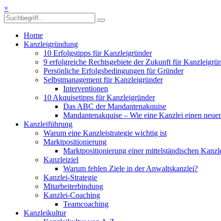
×
Home
Kanzleigründung
10 Erfolgstipps für Kanzleigründer
9 erfolgreiche Rechtsgebiete der Zukunft für Kanzleigrü
Persönliche Erfolgsbedingungen für Gründer
Selbstmanagement für Kanzleigründer
Interventionen
10 Akquisetipps für Kanzleigründer
Das ABC der Mandantenakquise
Mandantenakquise – Wie eine Kanzlei einen neu
Kanzleiführung
Warum eine Kanzleistrategie wichtig ist
Marktpositionierung
Marktpositionierung einer mittelständischen Kanzl
Kanzleiziel
Warum fehlen Ziele in der Anwaltskanzlei?
Kanzlei-Strategie
Mitarbeiterbindung
Kanzlei-Coaching
Teamcoaching
Kanzleikultur