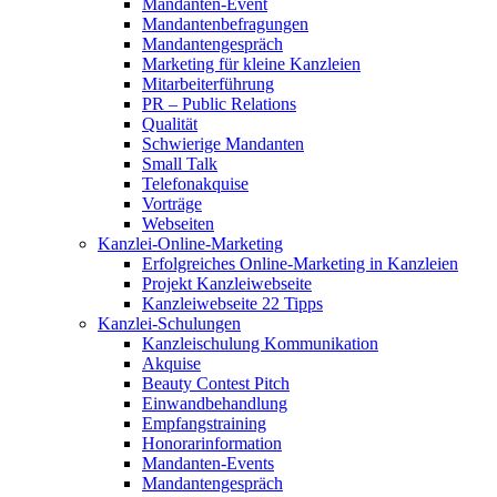
Mandanten-Event
Mandantenbefragungen
Mandantengespräch
Marketing für kleine Kanzleien
Mitarbeiterführung
PR – Public Relations
Qualität
Schwierige Mandanten
Small Talk
Telefonakquise
Vorträge
Webseiten
Kanzlei-Online-Marketing
Erfolgreiches Online-Marketing in Kanzleien
Projekt Kanzleiwebseite
Kanzleiwebseite 22 Tipps
Kanzlei-Schulungen
Kanzleischulung Kommunikation
Akquise
Beauty Contest Pitch
Einwandbehandlung
Empfangstraining
Honorarinformation
Mandanten-Events
Mandantengespräch