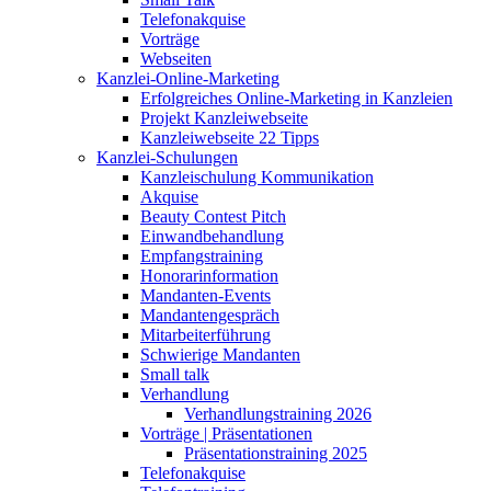
Telefonakquise
Vorträge
Webseiten
Kanzlei-Online-Marketing
Erfolgreiches Online-Marketing in Kanzleien
Projekt Kanzleiwebseite
Kanzleiwebseite 22 Tipps
Kanzlei-Schulungen
Kanzleischulung Kommunikation
Akquise
Beauty Contest Pitch
Einwandbehandlung
Empfangstraining
Honorarinformation
Mandanten-Events
Mandantengespräch
Mitarbeiterführung
Schwierige Mandanten
Small talk
Verhandlung
Verhandlungstraining 2026
Vorträge | Präsentationen
Präsentationstraining 2025
Telefonakquise