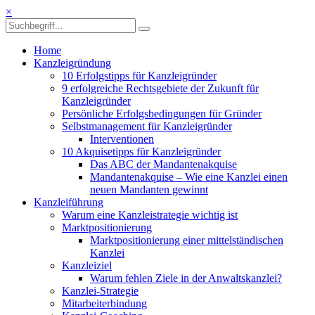
×
Home
Kanzleigründung
10 Erfolgstipps für Kanzleigründer
9 erfolgreiche Rechtsgebiete der Zukunft für
Kanzleigründer
Persönliche Erfolgsbedingungen für Gründer
Selbstmanagement für Kanzleigründer
Interventionen
10 Akquisetipps für Kanzleigründer
Das ABC der Mandantenakquise
Mandantenakquise – Wie eine Kanzlei einen
neuen Mandanten gewinnt
Kanzleiführung
Warum eine Kanzleistrategie wichtig ist
Marktpositionierung
Marktpositionierung einer mittelständischen
Kanzlei
Kanzleiziel
Warum fehlen Ziele in der Anwaltskanzlei?
Kanzlei-Strategie
Mitarbeiterbindung