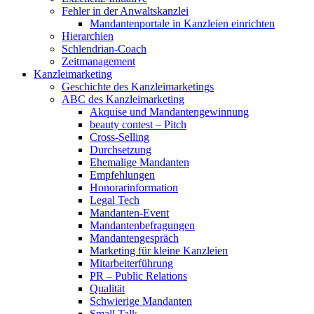
Fehler in der Anwaltskanzlei
Mandantenportale in Kanzleien einrichten
Hierarchien
Schlendrian-Coach
Zeitmanagement
Kanzleimarketing
Geschichte des Kanzleimarketings
ABC des Kanzleimarketing
Akquise und Mandantengewinnung
beauty contest – Pitch
Cross-Selling
Durchsetzung
Ehemalige Mandanten
Empfehlungen
Honorarinformation
Legal Tech
Mandanten-Event
Mandantenbefragungen
Mandantengespräch
Marketing für kleine Kanzleien
Mitarbeiterführung
PR – Public Relations
Qualität
Schwierige Mandanten
Small Talk