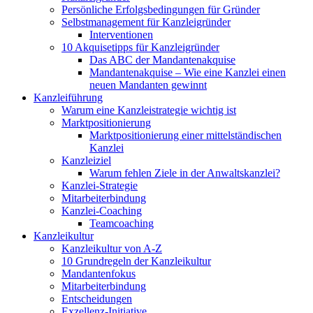
Persönliche Erfolgsbedingungen für Gründer
Selbstmanagement für Kanzleigründer
Interventionen
10 Akquisetipps für Kanzleigründer
Das ABC der Mandantenakquise
Mandantenakquise – Wie eine Kanzlei einen
neuen Mandanten gewinnt
Kanzleiführung
Warum eine Kanzleistrategie wichtig ist
Marktpositionierung
Marktpositionierung einer mittelständischen
Kanzlei
Kanzleiziel
Warum fehlen Ziele in der Anwaltskanzlei?
Kanzlei-Strategie
Mitarbeiterbindung
Kanzlei-Coaching
Teamcoaching
Kanzleikultur
Kanzleikultur von A-Z
10 Grundregeln der Kanzleikultur
Mandantenfokus
Mitarbeiterbindung
Entscheidungen
Exzellenz-Initiative