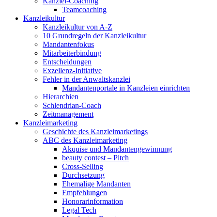
Kanzlei-Coaching
Teamcoaching
Kanzleikultur
Kanzleikultur von A-Z
10 Grundregeln der Kanzleikultur
Mandantenfokus
Mitarbeiterbindung
Entscheidungen
Exzellenz-Initiative
Fehler in der Anwaltskanzlei
Mandantenportale in Kanzleien einrichten
Hierarchien
Schlendrian-Coach
Zeitmanagement
Kanzleimarketing
Geschichte des Kanzleimarketings
ABC des Kanzleimarketing
Akquise und Mandantengewinnung
beauty contest – Pitch
Cross-Selling
Durchsetzung
Ehemalige Mandanten
Empfehlungen
Honorarinformation
Legal Tech