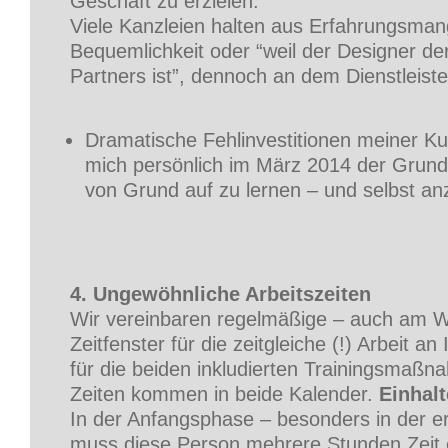
Geschäft zu erzielen.
Viele Kanzleien halten aus Erfahrungsman
Bequemlichkeit oder “weil der Designer de
Partners ist”, dennoch an dem Dienstleister
Dramatische Fehlinvestitionen meiner K
mich persönlich im März 2014 der Grund
von Grund auf zu lernen – und selbst an
4. Ungewöhnliche Arbeitszeiten
Wir vereinbaren regelmäßige – auch am 
Zeitfenster für die zeitgleiche (!) Arbeit an
für die beiden inkludierten Trainingsmaßn
Zeiten kommen in beide Kalender.
Einhalt
In der Anfangsphase – besonders in der 
muss diese Person mehrere Stunden Zeit 