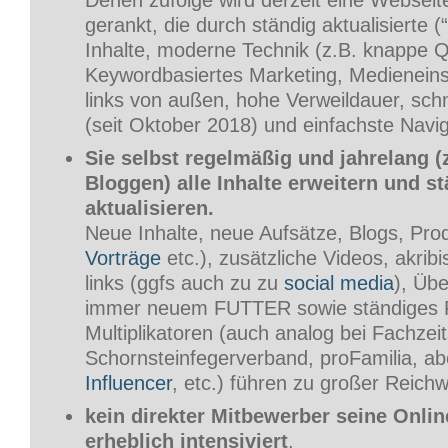
Denen zufolge wird derzeit eine Webseit
gerankt, die durch ständig aktualisierte (
Inhalte, moderne Technik (z.B. knappe Qu
Keywordbasiertes Marketing, Medieneins
links von außen, hohe Verweildauer, schn
(seit Oktober 2018) und einfachste Navig
Sie selbst regelmäßig und jahrelang (
Bloggen) alle Inhalte erweitern und s
aktualisieren.
Neue Inhalte, neue Aufsätze, Blogs, Pro
Vorträge
etc.), zusätzliche Videos, akribi
links (ggfs auch zu zu
social media
), Übe
immer neuem FUTTER sowie ständiges Pu
Multiplikatoren (auch analog bei Fachzeit
Schornsteinfegerverband, proFamilia, ab
Influencer
, etc.) führen zu großer Reichwe
kein direkter Mitbewerber seine Onlin
erheblich intensiviert
.