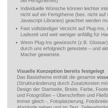
bei Fertigthemes)
Individuelle Wünsche können leichter int
nicht auf ein Fertigtheme (bes. nicht auf
Javascript-Libraries) geachtet werden m
Fast vollständiger Verzicht auf Plug-Ins,
Ladezeit und weit weniger anfällig für Ha
Wenn Plug-Ins gewünscht (z.B. Glossar),
durch uns erfolgreich getestete – und ak
Macher gewartete.
Visuelle Konzeption bereits festgelegt
Das Basistheme enthält die gesamte
visu
(Strukturänderung durch Zusatzkosten mög
Design der Startseite, Breite, Farbe, Foote
und Fotogrößen – Überschriften und Fließ
immer gleich -, Fotoplatzierung, Fotobreit
Abstände neben und im Text, Zeilenabstän