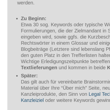
werden.
Zu Beginn:
Etwa 30 sog. Keywords oder typische W
Formulierungen, die der Zielmandant in
eingeben wird, sowie ggfs. die Kurzbesch
Rechtswörter in einem Glossar und einig
Blogbeiträge (Letztere sind lebenslang Pfli
den guten Platz in den Trefferlisten halt
Wichtige Erledigungszeitpunkte betreffen
Textlieferungen
und kommen in beide
K
Später:
Das gilt auch für vereinbarte Brainstormi
Material über Ihre “Über mich” Seite, ne
Kanzleiprodukte, den Sinn von
Legal Tec
Kanzleiziel
oder weitere Keywords gewin