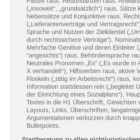
Passiv raus. Redundanzen raus. Anwalt
(„insoweit“, „grundsätzlich“) raus. Sätze 
Nebensätze und Konjunktive raus. Rech
(„Lieferantenverträge und Vertragsrecht“
Sprache und Nutzen der Zielklientel („U
durch rechtssichere Verträge“). Nominalst
Mehrfache Genitive und deren Einleiter (
“angesichts“) raus. Behördensprache raus
Neutrales Pronomen „Es“ („Es wurde in 
X verhandelt“), Hilfsverben raus, aktive 
Floskeln („tätig im Arbeitsrecht“) raus, k
Information stattdessen rein („begleitet
der Einrichtung eines Sozialplans“), Hau
Textes in die H1 Überschrift, Gewichten
Layouts, Links, Überschriften, langatmig
Argumentationen verkürzen durch knapp
Bulletpoints.
Startberatung zu allen nichtjuristische