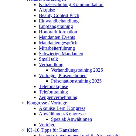
Kanzleischulung Kommunikation
Akquise
Beauty Contest Pitch
Einwandbehandlung
Empfangstraining
Honorarinformation
Mandanten-Events
Mandantengespräch
Mitarbeiterführung
Schwierige Mandanten
Small talk
Verhandlung
Verhandlungstraining 2026
Vorträge | Präsentationen
Präsentationstraining 2025
Telefonakquise
Telefontraining
Zeugenvernehmung
Kongresse / Vorträge
Akquise-Lern-Kongress
Anwältinnen-Kongresse
Spezial: Anwältinnen
Vorträge
KI -10 Tipps für Kanzleien
business development und KI Strategie der