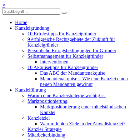
×
Home
Kanzleigründung
10 Erfolgstipps für Kanzleigründer
9 erfolgreiche Rechtsgebiete der Zukunft für
Kanzleigründer
Persönliche Erfolgsbedingungen für Gründer
Selbstmanagement für Kanzleigründer
Interventionen
10 Akquisetipps für Kanzleigründer
Das ABC der Mandantenakquise
Mandantenakquise – Wie eine Kanzlei einen
neuen Mandanten gewinnt
Kanzleiführung
Warum eine Kanzleistrategie wichtig ist
Marktpositionierung
Marktpositionierung einer mittelständischen
Kanzlei
Kanzleiziel
Warum fehlen Ziele in der Anwaltskanzlei?
Kanzlei-Strategie
Mitarbeiterbindung