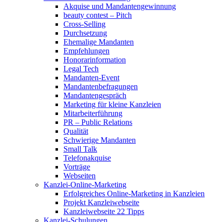
Akquise und Mandantengewinnung
beauty contest – Pitch
Cross-Selling
Durchsetzung
Ehemalige Mandanten
Empfehlungen
Honorarinformation
Legal Tech
Mandanten-Event
Mandantenbefragungen
Mandantengespräch
Marketing für kleine Kanzleien
Mitarbeiterführung
PR – Public Relations
Qualität
Schwierige Mandanten
Small Talk
Telefonakquise
Vorträge
Webseiten
Kanzlei-Online-Marketing
Erfolgreiches Online-Marketing in Kanzleien
Projekt Kanzleiwebseite
Kanzleiwebseite 22 Tipps
Kanzlei-Schulungen