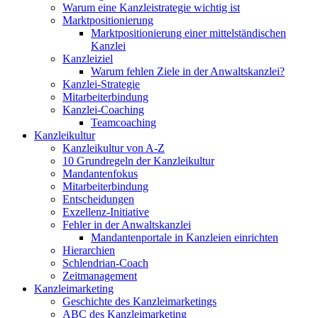
Warum eine Kanzleistrategie wichtig ist
Marktpositionierung
Marktpositionierung einer mittelständischen
Kanzlei
Kanzleiziel
Warum fehlen Ziele in der Anwaltskanzlei?
Kanzlei-Strategie
Mitarbeiterbindung
Kanzlei-Coaching
Teamcoaching
Kanzleikultur
Kanzleikultur von A-Z
10 Grundregeln der Kanzleikultur
Mandantenfokus
Mitarbeiterbindung
Entscheidungen
Exzellenz-Initiative
Fehler in der Anwaltskanzlei
Mandantenportale in Kanzleien einrichten
Hierarchien
Schlendrian-Coach
Zeitmanagement
Kanzleimarketing
Geschichte des Kanzleimarketings
ABC des Kanzleimarketing