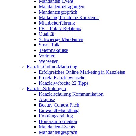
Mandanten-Event
Mandantenbefragungen
Mandantengespräch
Marketing für kleine Kanzleien
Mitarbeiterführung
PR – Public Relations
Qualität
Schwierige Mandanten
Small Talk
Telefonakquise
Vorträge
Webseiten
Kanzlei-Online-Marketing
Erfolgreiches Online-Marketing in Kanzleien
Projekt Kanzleiwebseite
Kanzleiwebseite 22 Tipps
Kanzlei-Schulungen
Kanzleischulung Kommunikation
Akquise
Beauty Contest Pitch
Einwandbehandlung
Empfangstraining
Honorarinformation
Mandanten-Events
Mandantengespräch