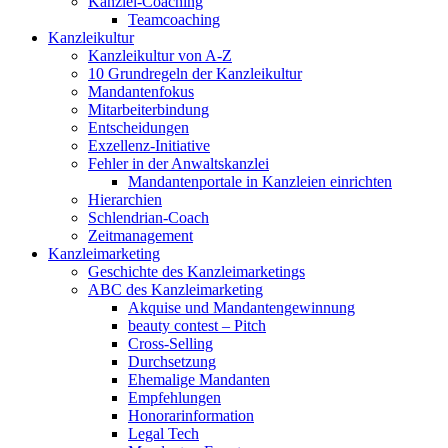
Kanzlei-Coaching
Teamcoaching
Kanzleikultur
Kanzleikultur von A-Z
10 Grundregeln der Kanzleikultur
Mandantenfokus
Mitarbeiterbindung
Entscheidungen
Exzellenz-Initiative
Fehler in der Anwaltskanzlei
Mandantenportale in Kanzleien einrichten
Hierarchien
Schlendrian-Coach
Zeitmanagement
Kanzleimarketing
Geschichte des Kanzleimarketings
ABC des Kanzleimarketing
Akquise und Mandantengewinnung
beauty contest – Pitch
Cross-Selling
Durchsetzung
Ehemalige Mandanten
Empfehlungen
Honorarinformation
Legal Tech