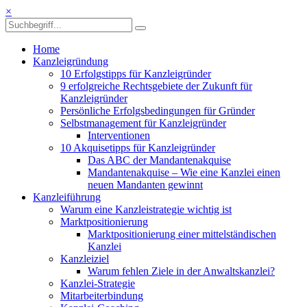
×
Home
Kanzleigründung
10 Erfolgstipps für Kanzleigründer
9 erfolgreiche Rechtsgebiete der Zukunft für
Kanzleigründer
Persönliche Erfolgsbedingungen für Gründer
Selbstmanagement für Kanzleigründer
Interventionen
10 Akquisetipps für Kanzleigründer
Das ABC der Mandantenakquise
Mandantenakquise – Wie eine Kanzlei einen
neuen Mandanten gewinnt
Kanzleiführung
Warum eine Kanzleistrategie wichtig ist
Marktpositionierung
Marktpositionierung einer mittelständischen
Kanzlei
Kanzleiziel
Warum fehlen Ziele in der Anwaltskanzlei?
Kanzlei-Strategie
Mitarbeiterbindung