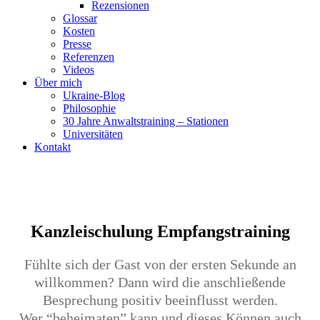
Rezensionen
Glossar
Kosten
Presse
Referenzen
Videos
Über mich
Ukraine-Blog
Philosophie
30 Jahre Anwaltstraining – Stationen
Universitäten
Kontakt
Kanzleischulung Empfangstraining
Fühlte sich der Gast von der ersten Sekunde an
willkommen? Dann wird die anschließende
Besprechung positiv beeinflusst werden.
Wer “beheimaten” kann und dieses Können auch