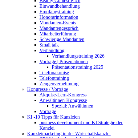
Beauty Contest Pitch
Einwandbehandlung
Empfangstraining
Honorarinformation
Mandanten-Events
Mandantengespräch
Mitarbeiterführung
Schwierige Mandanten
Small talk
Verhandlung
Verhandlungstraining 2026
Vorträge | Präsentationen
Präsentationstraining 2025
Telefonakquise
Telefontraining
Zeugenvernehmung
Kongresse / Vorträge
Akquise-Lern-Kongress
Anwältinnen-Kongresse
Spezial: Anwältinnen
Vorträge
KI -10 Tipps für Kanzleien
business development und KI Strategie der
Kanzlei
Kanzleimarketing in der Wirtschaftskanzlei