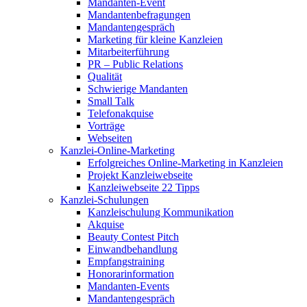
Mandanten-Event
Mandantenbefragungen
Mandantengespräch
Marketing für kleine Kanzleien
Mitarbeiterführung
PR – Public Relations
Qualität
Schwierige Mandanten
Small Talk
Telefonakquise
Vorträge
Webseiten
Kanzlei-Online-Marketing
Erfolgreiches Online-Marketing in Kanzleien
Projekt Kanzleiwebseite
Kanzleiwebseite 22 Tipps
Kanzlei-Schulungen
Kanzleischulung Kommunikation
Akquise
Beauty Contest Pitch
Einwandbehandlung
Empfangstraining
Honorarinformation
Mandanten-Events
Mandantengespräch