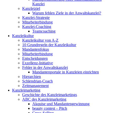
Kanzlei
Kanzleiziel
Warum fehlen Ziele in der Anwaltskanzlei?
Kanzlei-Strategie
Mitarbeiterbindung
Kanzlei-Coaching
Teamcoaching
Kanzleikultur
Kanzleikultur von A-Z
10 Grundregeln der Kanzleikultur
Mandantenfokus
Mitarbeiterbindung
Entscheidungen
Exzellenz-Initiative
Fehler in der Anwaltskanzlei
Mandantenportale in Kanzleien einrichten
Hierarchien
Schlendrian-Coach
Zeitmanagement
Kanzleimarketing
Geschichte des Kanzleimarketings
ABC des Kanzleimarketing
Akquise und Mandantengewinnung
beauty contest – Pitch
Cross-Selling