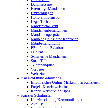
Durchsetzung
Ehemalige Mandanten
Empfehlungen
Honorarinformation
Legal Tech
Mandanten-Event
Mandantenbefragungen
Mandantengespräch
Marketing für kleine Kanzleien
Mitarbeiterführung
PR – Public Relations
Qualität
Schwierige Mandanten
Small Talk
Telefonakquise
Vorträge
Webseiten
Kanzlei-Online-Marketing
Erfolgreiches Online-Marketing in Kanzleien
Projekt Kanzleiwebseite
Kanzleiwebseite 22 Tipps
Kanzlei-Schulungen
Kanzleischulung Kommunikation
Akquise