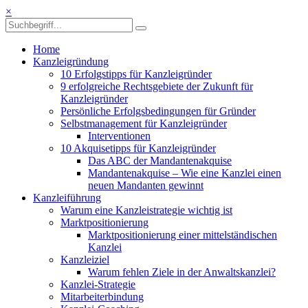
×
Home
Kanzleigründung
10 Erfolgstipps für Kanzleigründer
9 erfolgreiche Rechtsgebiete der Zukunft für
Kanzleigründer
Persönliche Erfolgsbedingungen für Gründer
Selbstmanagement für Kanzleigründer
Interventionen
10 Akquisetipps für Kanzleigründer
Das ABC der Mandantenakquise
Mandantenakquise – Wie eine Kanzlei einen
neuen Mandanten gewinnt
Kanzleiführung
Warum eine Kanzleistrategie wichtig ist
Marktpositionierung
Marktpositionierung einer mittelständischen
Kanzlei
Kanzleiziel
Warum fehlen Ziele in der Anwaltskanzlei?
Kanzlei-Strategie
Mitarbeiterbindung