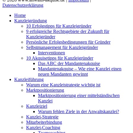
Datenschutzerklärung
Home
Kanzleigründung
10 Erfolgstipps für Kanzleigründer
9 erfolgreiche Rechtsgebiete der Zukunft für
Kanzleigründer
Persönliche Erfolgsbedingungen für Gründer
Selbstmanagement für Kanzleigründer
Interventionen
10 Akquisetipps für Kanzleigründer
Das ABC der Mandantenakquise
Mandantenakquise – Wie eine Kanzlei einen
neuen Mandanten gewinnt
Kanzleiführung
Warum eine Kanzleistrategie wichtig ist
Marktpositionierung
Marktpositionierung einer mittelständischen
Kanzlei
Kanzleiziel
Warum fehlen Ziele in der Anwaltskanzlei?
Kanzlei-Strategie
Mitarbeiterbindung
Kanzlei-Coaching
Teamcoaching