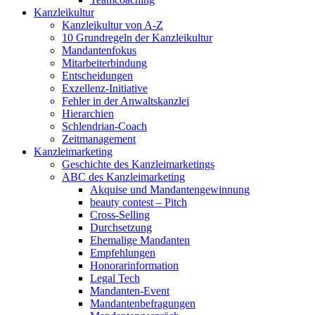
Kanzleikultur
Kanzleikultur von A-Z
10 Grundregeln der Kanzleikultur
Mandantenfokus
Mitarbeiterbindung
Entscheidungen
Exzellenz-Initiative
Fehler in der Anwaltskanzlei
Hierarchien
Schlendrian-Coach
Zeitmanagement
Kanzleimarketing
Geschichte des Kanzleimarketings
ABC des Kanzleimarketing
Akquise und Mandantengewinnung
beauty contest – Pitch
Cross-Selling
Durchsetzung
Ehemalige Mandanten
Empfehlungen
Honorarinformation
Legal Tech
Mandanten-Event
Mandantenbefragungen