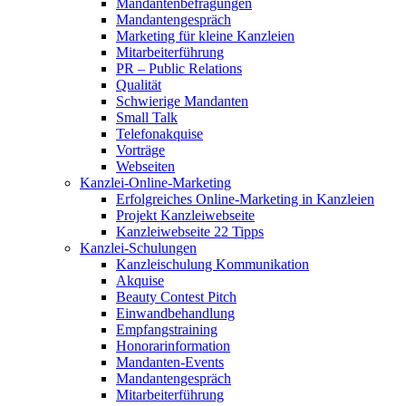
Mandantenbefragungen
Mandantengespräch
Marketing für kleine Kanzleien
Mitarbeiterführung
PR – Public Relations
Qualität
Schwierige Mandanten
Small Talk
Telefonakquise
Vorträge
Webseiten
Kanzlei-Online-Marketing
Erfolgreiches Online-Marketing in Kanzleien
Projekt Kanzleiwebseite
Kanzleiwebseite 22 Tipps
Kanzlei-Schulungen
Kanzleischulung Kommunikation
Akquise
Beauty Contest Pitch
Einwandbehandlung
Empfangstraining
Honorarinformation
Mandanten-Events
Mandantengespräch
Mitarbeiterführung