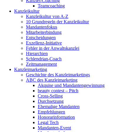
Kanzlei-Coaching
Teamcoaching
Kanzleikultur
Kanzleikultur von A-Z
10 Grundregeln der Kanzleikultur
Mandantenfokus
Mitarbeiterbindung
Entscheidungen
Exzellenz-Initiative
Fehler in der Anwaltskanzlei
Hierarchien
Schlendrian-Coach
Zeitmanagement
Kanzleimarketing
Geschichte des Kanzleimarketings
ABC des Kanzleimarketing
Akquise und Mandantengewinnung
beauty contest – Pitch
Cross-Selling
Durchsetzung
Ehemalige Mandanten
Empfehlungen
Honorarinformation
Legal Tech
Mandanten-Event