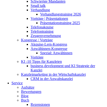
Schwierige Mandanten
Small talk
Verhandlung
Verhandlungstraining 2026
Vorträge | Präsentationen
Präsentationstraining 2025
Telefonakquise
Telefontraining
Zeugenvernehmung
Kongresse / Vorträge
Akquise-Lern-Kongress
Anwältinnen-Kongresse
Spezial: Anwältinnen
Vorträge
KI -10 Tipps für Kanzleien
business development und KI Strategie der
Kanzlei
Kanzleimarketing in der Wirtschaftskanzlei
CRM in der Anwaltskanzlei
Service
Aufsätze
Bewertungen
Blog
Buch
Rezensionen