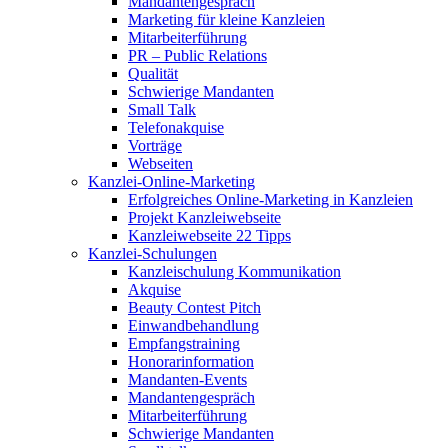
Mandantengespräch
Marketing für kleine Kanzleien
Mitarbeiterführung
PR – Public Relations
Qualität
Schwierige Mandanten
Small Talk
Telefonakquise
Vorträge
Webseiten
Kanzlei-Online-Marketing
Erfolgreiches Online-Marketing in Kanzleien
Projekt Kanzleiwebseite
Kanzleiwebseite 22 Tipps
Kanzlei-Schulungen
Kanzleischulung Kommunikation
Akquise
Beauty Contest Pitch
Einwandbehandlung
Empfangstraining
Honorarinformation
Mandanten-Events
Mandantengespräch
Mitarbeiterführung
Schwierige Mandanten