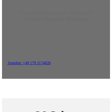
“Alles ist lernbar, nur der Wille nicht”
Johanna Busmann, Hamburg
Anrufen: +49 179 1174826