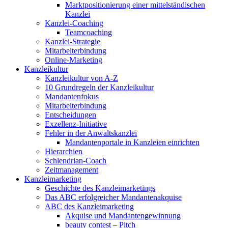
Marktpositionierung einer mittelständischen
Kanzlei
Kanzlei-Coaching
Teamcoaching
Kanzlei-Strategie
Mitarbeiterbindung
Online-Marketing
Kanzleikultur
Kanzleikultur von A-Z
10 Grundregeln der Kanzleikultur
Mandantenfokus
Mitarbeiterbindung
Entscheidungen
Exzellenz-Initiative
Fehler in der Anwaltskanzlei
Mandantenportale in Kanzleien einrichten
Hierarchien
Schlendrian-Coach
Zeitmanagement
Kanzleimarketing
Geschichte des Kanzleimarketings
Das ABC erfolgreicher Mandantenakquise
ABC des Kanzleimarketing
Akquise und Mandantengewinnung
beauty contest – Pitch