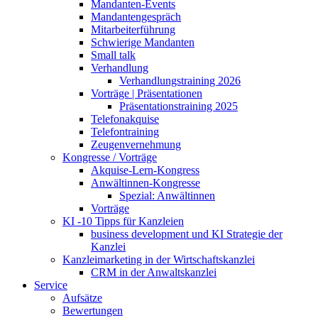
Mandanten-Events
Mandantengespräch
Mitarbeiterführung
Schwierige Mandanten
Small talk
Verhandlung
Verhandlungstraining 2026
Vorträge | Präsentationen
Präsentationstraining 2025
Telefonakquise
Telefontraining
Zeugenvernehmung
Kongresse / Vorträge
Akquise-Lern-Kongress
Anwältinnen-Kongresse
Spezial: Anwältinnen
Vorträge
KI -10 Tipps für Kanzleien
business development und KI Strategie der
Kanzlei
Kanzleimarketing in der Wirtschaftskanzlei
CRM in der Anwaltskanzlei
Service
Aufsätze
Bewertungen