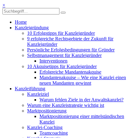
×
Home
Kanzleigründung
10 Erfolgstipps für Kanzleigründer
9 erfolgreiche Rechtsgebiete der Zukunft für
Kanzleigründer
Persönliche Erfolgsbedingungen für Gründer
Selbstmanagement für Kanzleigründer
Interventionen
10 Akquisetipps für Kanzleigründer
Erfolgreiche Mandantenakquise
Mandantenakquise – Wie eine Kanzlei einen
neuen Mandanten gewinnt
Kanzleiführung
Kanzleiziel
Warum fehlen Ziele in der Anwaltskanzlei?
Warum eine Kanzleistrategie wichtig ist
Marktpositionierung
Marktpositionierung einer mittelständischen
Kanzlei
Kanzlei-Coaching
Teamcoaching