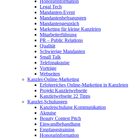
Honorarinformation
Legal Tech
Mandanten-Event
Mandantenbefragungen
Mandantengespräch
Marketing für kleine Kanzleien
Mitarbeiterführung
PR – Public Relations
Qualität
Schwierige Mandanten
Small Talk
Telefonakquise
Vorträge
Webseiten
Kanzlei-Online-Marketing
Erfolgreiches Online-Marketing in Kanzleien
Projekt Kanzleiwebseite
Kanzleiwebseite 22 Tipps
Kanzlei-Schulungen
Kanzleischulung Kommunikation
Akquise
Beauty Contest Pitch
Einwandbehandlung
Empfangstraining
Honorarinformation