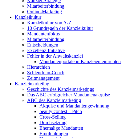
Kanzlei-Strategie
Mitarbeiterbindung
Online-Marketing
Kanzleikultur
Kanzleikultur von A-Z
10 Grundregeln der Kanzleikultur
Mandantenfokus
Mitarbeiterbindung
Entscheidungen
Exzellenz-Initiative
Fehler in der Anwaltskanzlei
Mandantenportale in Kanzleien einrichten
Hierarchien
Schlendrian-Coach
Zeitmanagement
Kanzleimarketing
Geschichte des Kanzleimarketings
Das ABC erfolgreicher Mandantenakquise
ABC des Kanzleimarketing
Akquise und Mandantengewinnung
beauty contest – Pitch
Cross-Selling
Durchsetzung
Ehemalige Mandanten
Empfehlungen