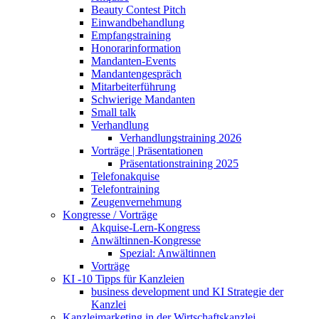
Beauty Contest Pitch
Einwandbehandlung
Empfangstraining
Honorarinformation
Mandanten-Events
Mandantengespräch
Mitarbeiterführung
Schwierige Mandanten
Small talk
Verhandlung
Verhandlungstraining 2026
Vorträge | Präsentationen
Präsentationstraining 2025
Telefonakquise
Telefontraining
Zeugenvernehmung
Kongresse / Vorträge
Akquise-Lern-Kongress
Anwältinnen-Kongresse
Spezial: Anwältinnen
Vorträge
KI -10 Tipps für Kanzleien
business development und KI Strategie der
Kanzlei
Kanzleimarketing in der Wirtschaftskanzlei