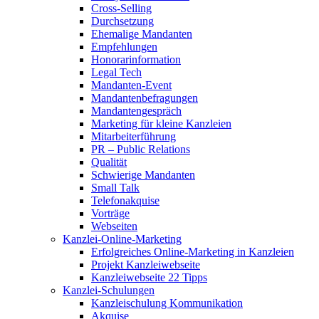
Cross-Selling
Durchsetzung
Ehemalige Mandanten
Empfehlungen
Honorarinformation
Legal Tech
Mandanten-Event
Mandantenbefragungen
Mandantengespräch
Marketing für kleine Kanzleien
Mitarbeiterführung
PR – Public Relations
Qualität
Schwierige Mandanten
Small Talk
Telefonakquise
Vorträge
Webseiten
Kanzlei-Online-Marketing
Erfolgreiches Online-Marketing in Kanzleien
Projekt Kanzleiwebseite
Kanzleiwebseite 22 Tipps
Kanzlei-Schulungen
Kanzleischulung Kommunikation
Akquise