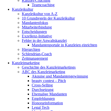
Kanzlei-Coaching
Teamcoaching
Kanzleikultur
Kanzleikultur von A-Z
10 Grundregeln der Kanzleikultur
Mandantenfokus
Mitarbeiterbindung
Entscheidungen
Exzellenz-Initiative
Fehler in der Anwaltskanzlei
Mandantenportale in Kanzleien einrichten
Hierarchien
Schlendrian-Coach
Zeitmanagement
Kanzleimarketing
Geschichte des Kanzleimarketings
ABC des Kanzleimarketing
Akquise und Mandantengewinnung
beauty contest – Pitch
Cross-Selling
Durchsetzung
Ehemalige Mandanten
Empfehlungen
Honorarinformation
Legal Tech