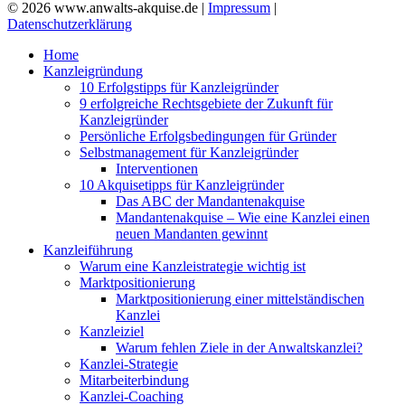
© 2026 www.anwalts-akquise.de |
Impressum
|
Datenschutzerklärung
Home
Kanzleigründung
10 Erfolgstipps für Kanzleigründer
9 erfolgreiche Rechtsgebiete der Zukunft für
Kanzleigründer
Persönliche Erfolgsbedingungen für Gründer
Selbstmanagement für Kanzleigründer
Interventionen
10 Akquisetipps für Kanzleigründer
Das ABC der Mandantenakquise
Mandantenakquise – Wie eine Kanzlei einen
neuen Mandanten gewinnt
Kanzleiführung
Warum eine Kanzleistrategie wichtig ist
Marktpositionierung
Marktpositionierung einer mittelständischen
Kanzlei
Kanzleiziel
Warum fehlen Ziele in der Anwaltskanzlei?
Kanzlei-Strategie
Mitarbeiterbindung
Kanzlei-Coaching