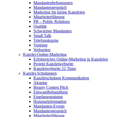
Mandantenbefragungen
Mandantengespräch
Marketing für kleine Kanzleien
Mitarbeiterführung
PR – Public Relations
Qualität
Schwierige Mandanten
Small Talk
Telefonakquise
Vorträge
Webseiten
Kanzlei-Online-Marketing
Erfolgreiches Online-Marketing in Kanzleien
Projekt Kanzleiwebseite
Kanzleiwebseite 22 Tipps
Kanzlei-Schulungen
Kanzleischulung Kommunikation
Akquise
Beauty Contest Pitch
Einwandbehandlung
Empfangstraining
Honorarinformation
Mandanten-Events
Mandantengespräch
Mitarbeiterführung