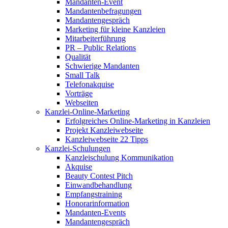
Mandanten-Event
Mandantenbefragungen
Mandantengespräch
Marketing für kleine Kanzleien
Mitarbeiterführung
PR – Public Relations
Qualität
Schwierige Mandanten
Small Talk
Telefonakquise
Vorträge
Webseiten
Kanzlei-Online-Marketing
Erfolgreiches Online-Marketing in Kanzleien
Projekt Kanzleiwebseite
Kanzleiwebseite 22 Tipps
Kanzlei-Schulungen
Kanzleischulung Kommunikation
Akquise
Beauty Contest Pitch
Einwandbehandlung
Empfangstraining
Honorarinformation
Mandanten-Events
Mandantengespräch