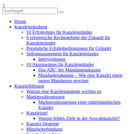
×
Home
Kanzleigründung
10 Erfolgstipps für Kanzleigründer
9 erfolgreiche Rechtsgebiete der Zukunft für
Kanzleigründer
Persönliche Erfolgsbedingungen für Gründer
Selbstmanagement für Kanzleigründer
Interventionen
10 Akquisetipps für Kanzleigründer
Das ABC der Mandantenakquise
Mandantenakquise – Wie eine Kanzlei einen
neuen Mandanten gewinnt
Kanzleiführung
Warum eine Kanzleistrategie wichtig ist
Marktpositionierung
Marktpositionierung einer mittelständischen
Kanzlei
Kanzleiziel
Warum fehlen Ziele in der Anwaltskanzlei?
Kanzlei-Strategie
Mitarbeiterbindung